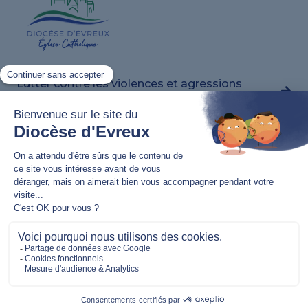
Lutter contre les violences et agressions
sexuelles
Nous contacter
02 32 62 82 20
11 bis rue Jean Bart,
27000 Évreux
communication@evreux.catholique.fr
Nous suivre
S’inscrire à notre newsletter
Mentions légales
–
Politique de confidentialité
– ©
Association Diocésaine d’Évreux