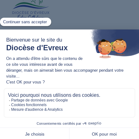
Lutter contre les violences et agressions
sexuelles
Nous contacter
02 32 62 82 20
11 bis rue Jean Bart,
27000 Évreux
communication@evreux.catholique.fr
Nous suivre
S’inscrire à notre newsletter
Mentions légales
–
Politique de confidentialité
– ©
Association Diocésaine d’Évreux