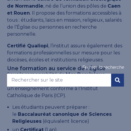
de Normandie
, né de l’union des pôles de
Caen
et Rouen
. Il propose des formations accessibles à
tous : étudiants, laïcs en mission, religieux, salariés
de l’Église ou personnes en recherche
personnelle.
Certifié Qualiopi
, l’institut assure également des
formations professionnelles sur mesure pour les
diocèses, écoles et institutions religieuses.
Fermer la recherche
Une formation au service de l’Église
Sous la responsabilité de
Mgr Dominique
Lebrun
, archevêque de Rouen, l’INSR dispense
un enseignement conforme à l’Institut
Catholique de Paris (ICP).
Les étudiants peuvent préparer :
le
Baccalauréat canonique de Sciences
Religieuses
(équivalent licence)
un
Certificat
(1 an)