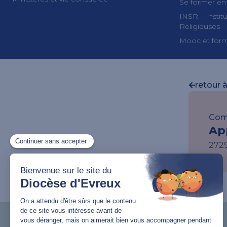
Se former en
INSR – Insti
Religieuses
Mooc et form
retour à
Com
Ap
272