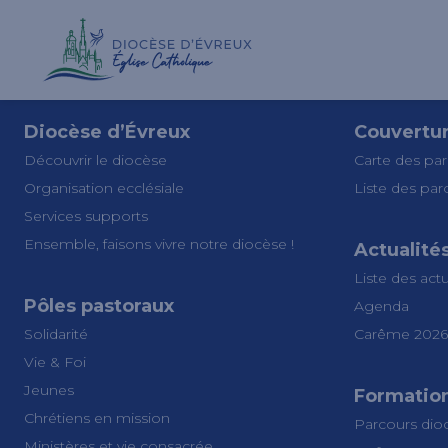
Diocèse d’Évreux
Couvertu
Découvrir le diocèse
Carte des par
Organisation ecclésiale
Liste des par
Services supports
Ensemble, faisons vivre notre diocèse !
Actualité
Liste des actu
Pôles pastoraux
Agenda
Solidarité
Carême 2026
Vie & Foi
Jeunes
Formatio
Chrétiens en mission
Parcours dio
Ministères et vie consacrée