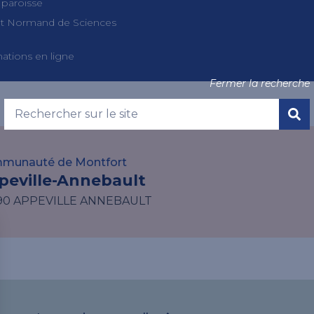
 paroisse
tut Normand de Sciences
ations en ligne
Fermer la recherche
 l'annuaire
munauté de Montfort
peville-Annebault
90 APPEVILLE ANNEBAULT