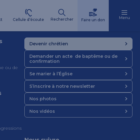
Menu
Rechercher
Cellule d’écoute
ct
Faire un don
s
Devenir chrétien
Demander un acte de baptême ou de
confirmation
e ou de
Se marier à l’Église
S’inscrire à notre newsletter
s
Nos photos
Nos vidéos
 agressions