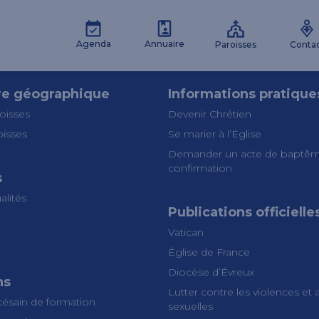
Agenda
Annuaire
Paroisses
Conta
re géographique
Informations pratique
oisses
Devenir Chrétien
oisses
Se marier à l’Église
Demander un acte de baptêm
confirmation
s
alités
Publications officielle
Vatican
Église de France
Diocèse d’Évreux
ns
Lutter contre les violences et
césain de formation
sexuelles