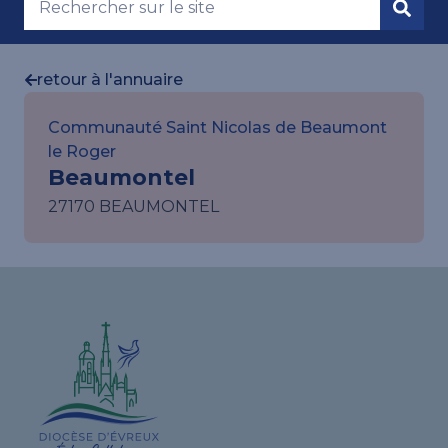
retour à l'annuaire
Communauté Saint Nicolas de Beaumont
le Roger
Beaumontel
27170 BEAUMONTEL