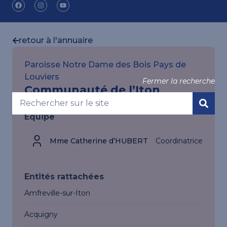
retour à l'annuaire
Paroisse Notre Dame des Bois Pays de
Louviers
Fermer la recherche
Communauté de l’Iton
Équipe
Mme Catherine d’HUBERT
Coordinatrice
Entités rattachées
Amfreville-sur-Iton
Acquigny