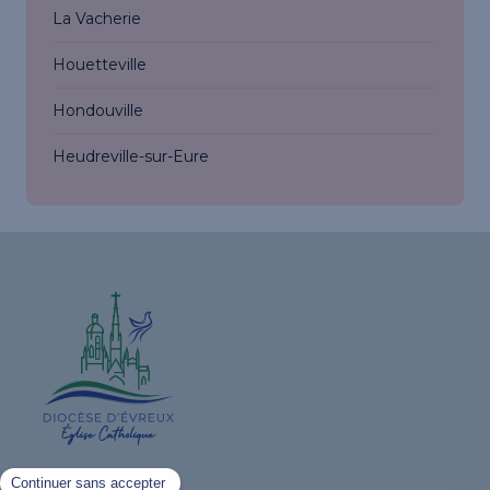
La Vacherie
Houetteville
Hondouville
Heudreville-sur-Eure