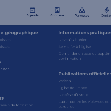
Agenda
Annuaire
Paroisses
Conta
re géographique
Informations pratique
oisses
Devenir Chrétien
oisses
Se marier à l’Église
Demander un acte de baptêm
confirmation
s
alités
Publications officielle
Vatican
Église de France
Diocèse d’Évreux
ns
Lutter contre les violences et
césain de formation
sexuelles