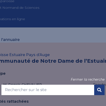
 paroisse
tut Normand de Sciences
ations en ligne
 l'annuaire
isse Estuaire Pays d’Auge
mmunauté de Notre Dame de l’Estuai
ipe
Fermer la recherche
M. Francis CHEVALIER
Coordin
tés rattachées