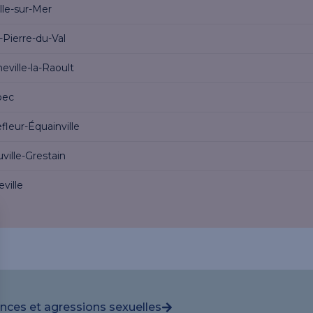
lle-sur-Mer
-Pierre-du-Val
ville-la-Raoult
bec
fleur-Équainville
ville-Grestain
ville
ences et agressions sexuelles