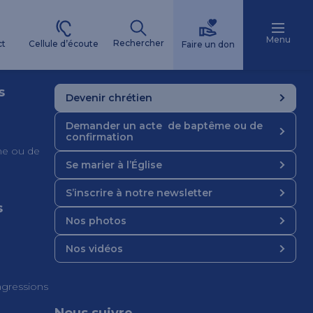
Menu
Rechercher
Cellule d’écoute
ct
Faire un don
s
Devenir chrétien
Demander un acte de baptême ou de
confirmation
e ou de
Se marier à l’Église
S’inscrire à notre newsletter
s
Nos photos
Nos vidéos
 agressions