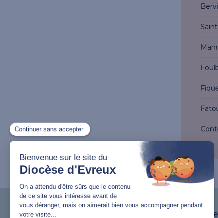
Bervi
Saint
Manne
Foul
Fique
Fatou
Conte
Lutter contre les viol