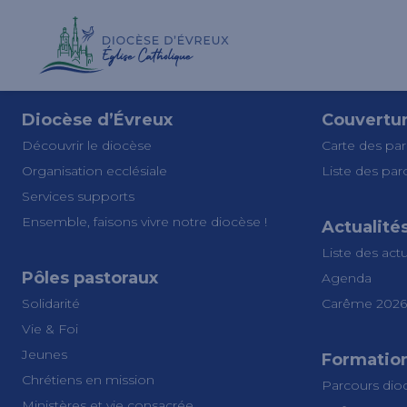
Diocèse d’Évreux
Couvertu
Découvrir le diocèse
Carte des par
Organisation ecclésiale
Liste des par
Services supports
Ensemble, faisons vivre notre diocèse !
Actualité
Liste des actu
Pôles pastoraux
Agenda
Solidarité
Carême 2026
Vie & Foi
Jeunes
Formatio
Chrétiens en mission
Parcours dio
Ministères et vie consacrée