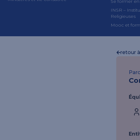
Se former en
INSR – Insti
Religieuses
Mooc et form
retour à
Paro
Co
Équ
Enti