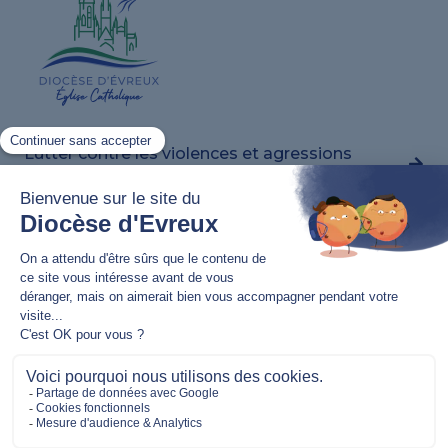
Lutter contre les violences et agressions
sexuelles
Nous contacter
02 32 62 82 20
11 bis rue Jean Bart,
27000 Évreux
communication@evreux.catholique.fr
Nous suivre
S’inscrire à notre newsletter
Mentions légales
–
Politique de confidentialité
– ©