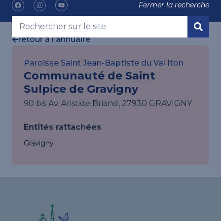
Fermer la recherche
retour à l'annuaire
Paroisse Saint Jean-Baptiste du Val Iton
Communauté de Saint
Sulpice de Gravigny
90 bis Av. Aristide Briand, 27930 GRAVIGNY
Entités rattachées
Gravigny