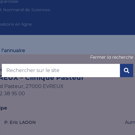
 paroisse
tut Normand de Sciences
ations en ligne
 l'annuaire
Fermer la recherche
isse Notre Dame – Saint Taurin
REUX – Clinique Pasteur
bd Pasteur, 27000 EVREUX
2 38 95 00
ipe
P. Eric LADON
Aum