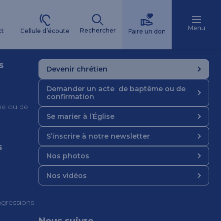
Menu
Rechercher
Cellule d’écoute
ct
Faire un don
s
Devenir chrétien
Demander un acte de baptême ou de
confirmation
e ou de
Se marier à l’Église
S’inscrire à notre newsletter
s
Nos photos
Nos vidéos
 agressions