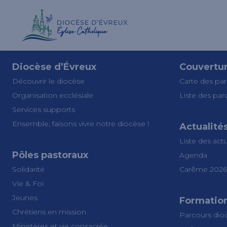
Diocèse d’Évreux
Couvertu
Découvrir le diocèse
Carte des par
Organisation ecclésiale
Liste des par
Services supports
Ensemble, faisons vivre notre diocèse !
Actualité
Liste des actu
Pôles pastoraux
Agenda
Solidarité
Carême 2026
Vie & Foi
Jeunes
Formatio
Chrétiens en mission
Parcours dio
Ministères et vie consacrée