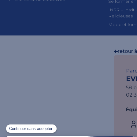
Se former en
INSR – Insti
Religieuses
Mooc et form
retour à
Paro
EV
58 
02 3
Équ