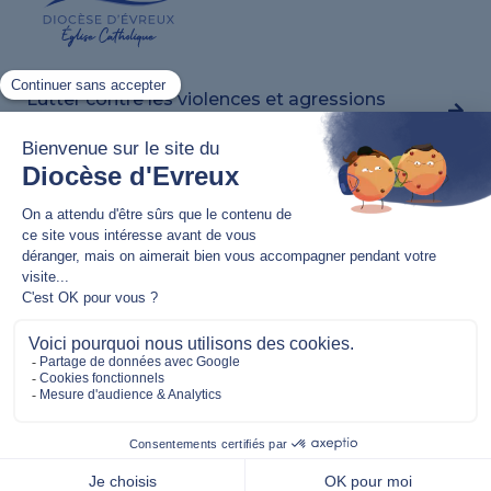
Lutter contre les violences et agressions
sexuelles
Nous contacter
02 32 62 82 20
11 bis rue Jean Bart,
27000 Évreux
communication@evreux.catholique.fr
Nous suivre
S’inscrire à notre newsletter
Mentions légales
–
Politique de confidentialité
– ©
Association Diocésaine d’Évreux