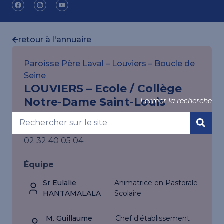
retour à l'annuaire
Paroisse Père Laval – Louviers – Boucle de
Seine
LOUVIERS – Ecole / Collège
Notre-Dame Saint-Louis
Fermer la recherche
Ecole, 6 rue François Le Camus, 27405
LOUVIERS CEDEX
02 32 40 05 04
Équipe
Sr Eulalie
Animatrice en Pastorale
HANTAMALALA
Scolaire
M. Guillaume
Chef d'établissement