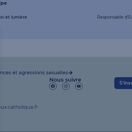
ipe
oi et lumière
Responsable d'E
ences et agressions sexuelles
Nous suivre
S’ins
x.catholique.fr