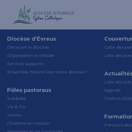
Diocèse d’Évreux
Couvertu
Découvrir le diocèse
Carte des par
Organisation ecclésiale
Liste des par
Services supports
Ensemble, faisons vivre notre diocèse !
Actualité
Liste des actu
Pôles pastoraux
Agenda
Solidarité
Carême 2026
Vie & Foi
Jeunes
Formatio
Chrétiens en mission
Parcours dio
Ministères et vie consacrée