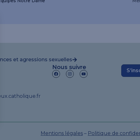
Equipes Notre Dame
Me
ences et agressions sexuelles
Nous suivre
S’ins
x.catholique.fr
Mentions légales
–
Politique de confiden