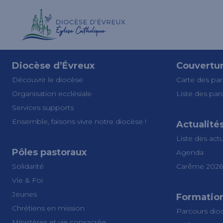
Diocèse d’Évreux
Couvertu
Découvrir le diocèse
Carte des par
Organisation ecclésiale
Liste des par
Services supports
Ensemble, faisons vivre notre diocèse !
Actualité
Liste des actu
Pôles pastoraux
Agenda
Solidarité
Carême 2026
Vie & Foi
Jeunes
Formatio
Chrétiens en mission
Parcours dio
Ministères et vie consacrée