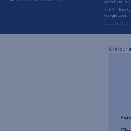
Se former en
INSR – Insti
Religieuses
Mooc et form
retour à
Équ