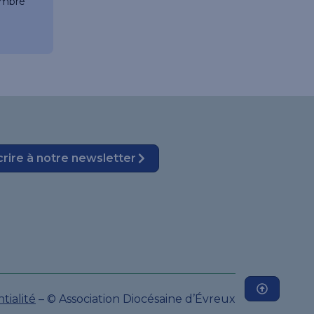
mbre
crire à notre newsletter
tialité
– © Association Diocésaine d’Évreux