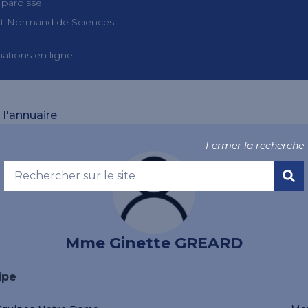
 paroisse
tut Normand de Sciences
ations en ligne
 l'annuaire
Fermer la recherche
Mme Ginette GREARD
ipe