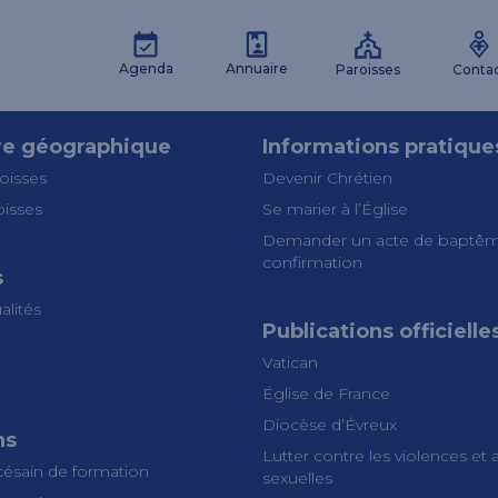
Agenda
Annuaire
Paroisses
Conta
re géographique
Informations pratique
oisses
Devenir Chrétien
oisses
Se marier à l’Église
Demander un acte de baptêm
confirmation
s
alités
Publications officielle
Vatican
Église de France
Diocèse d’Évreux
ns
Lutter contre les violences et
césain de formation
sexuelles