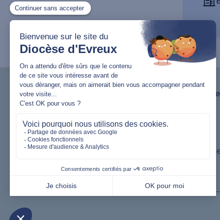
Lutter contre les viol
Nous contacter
02 32 62 82 20
11 bis rue Jean Bart,
27000 Évreux
communication@evreu