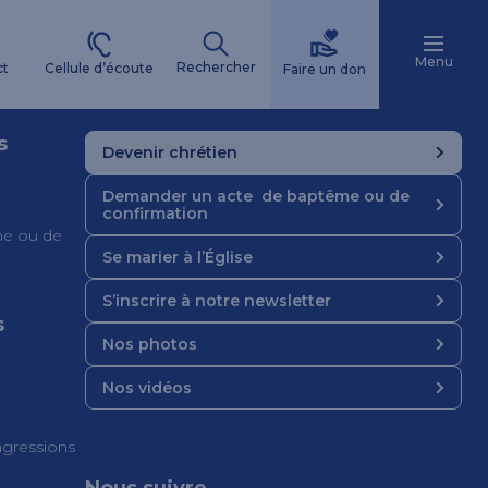
Menu
Rechercher
Cellule d’écoute
ct
Faire un don
s
Devenir chrétien
Demander un acte de baptême ou de
confirmation
e ou de
Se marier à l’Église
S’inscrire à notre newsletter
s
Nos photos
Nos vidéos
 agressions